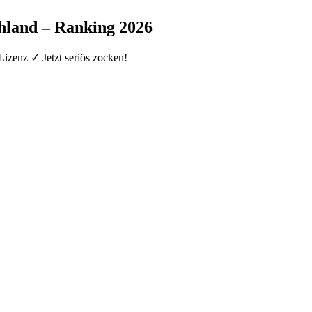
chland – Ranking 2026
zenz ✓ Jetzt seriös zocken!