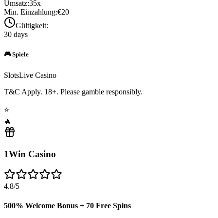
Umsatz
:
35x
Min. Einzahlung
:
€20
Gültigkeit
:
30 days
🎮
Spiele
Slots
Live Casino
T&C Apply. 18+. Please gamble responsibly.
⭐
🔥
1Win Casino
4.8
/5
500% Welcome Bonus + 70 Free Spins