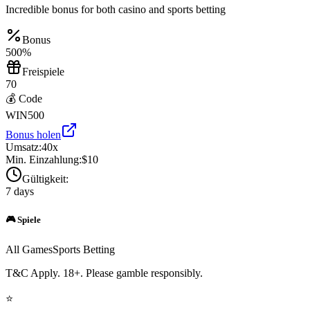
Incredible bonus for both casino and sports betting
Bonus
500%
Freispiele
70
💰
Code
WIN500
Bonus holen
Umsatz
:
40x
Min. Einzahlung
:
$10
Gültigkeit
:
7 days
🎮
Spiele
All Games
Sports Betting
T&C Apply. 18+. Please gamble responsibly.
⭐